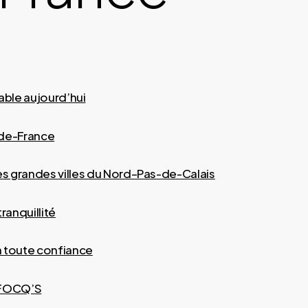
fiable aujourd’hui
-de-France
les grandes villes du Nord–Pas-de-Calais
ranquillité
en toute confiance
e FOCQ’S