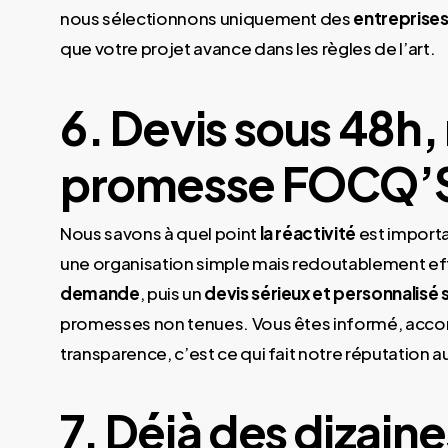
nous sélectionnons uniquement des
entreprises
que votre projet avance dans les règles de l’art.
6. Devis sous 48h, 
promesse FOCQ’
Nous savons à quel point
la réactivité
est importa
une organisation simple mais redoutablement ef
demande
, puis un
devis sérieux et personnalis
promesses non tenues. Vous êtes informé, accomp
transparence, c’est ce qui fait notre réputation 
7. Déjà des dizaine