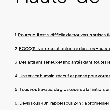
1.
Pourquoi il est si difficile de trouver un artisan 
2.
FOCQ’S : votre solution locale dans les Hauts
3.
Des artisans sérieux et implantés dans toutes 
4.
Un service humain, réactif et pensé pour votre t
5.
Tous vos travaux, du gros œuvre à la finition, 
6.
Devis sous 48h, rappel sous 24h : la promess