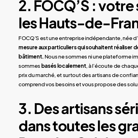
2. FOCQ’S : votre 
les Hauts-de-Fra
FOCQ’S est une entreprise indépendante, née d’u
mesure aux particuliers qui souhaitent réaliser 
bâtiment.
Nous ne sommes ni une plateforme impe
sommes
basés localement
, à l’écoute de chaqu
prix du marché, et surtout des artisans de confia
comprend vos besoins et vous propose des solut
3. Des artisans sé
dans toutes les gr