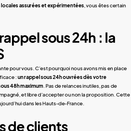
 locales assurées et expérimentées
, vous êtes certain
rappel sous 24h : la
S
nte pour vous. C’est pourquoi nous avons mis en place
ficace :
un rappel sous 24h ouvrées dès votre
é sous 48h maximum
. Pas de relances inutiles, pas de
agné, et libre d’accepter ou non la proposition. Cette
aujourd’hui dans les Hauts-de-France.
s de clients