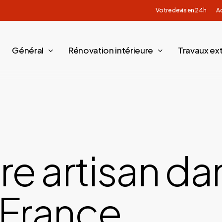
Votre devis en 24h
Ac
Général
Rénovation intérieure
Travaux ext
re artisan da
France