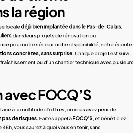
 la région
se locale
déjà bien implantée dans le Pas-de-Calais
.
liers
dans leurs projets de rénovation ou
ce pour notre sérieux, notre disponibilité, notre écoute
ations concrètes, sans surprise.
Chaque projet est suivi
rafraîchissement ou d’un chantier technique avec plusieur
ion avec FOCQ’S
face à la multitude d’offres, ou vous avez peur de
 pas de risques.
Faites appel à
FOCQ’S
, et bénéficiez
e 48h, vous saurez à quoi vous en tenir, sans