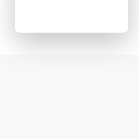
Création de carport :
Protégez vos véhicules
avec style grâce à Focq’s
dans le Nord-Pas-de-
Calais