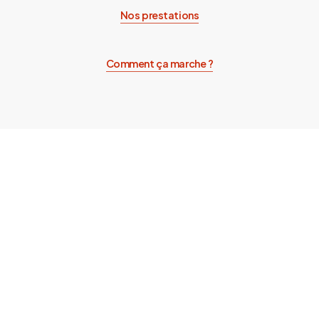
Nos prestations
Comment ça marche ?
Les étapes clés de la création
d’un carport