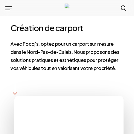
Skip
Menu
to
sea
main
Création de carport
content
Avec Focq’s, optez pour un carport sur mesure
dans le Nord-Pas-de-Calais. Nous proposons des
solutions pratiques et esthétiques pour protéger
vos véhicules tout en valorisant votre propriété.
Navigate to the next section