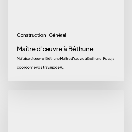
Construction
Général
Maître d’œuvre à Béthune
Maîtrise d'œuvre · Béthune Maître d'œuvre à Béthune : Focq's
coordonne vos travaux de A…
Maître
d’œuvre
à
Hénin-
Beaumont