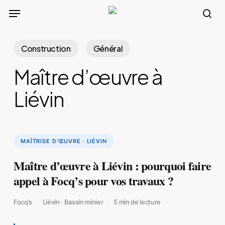
Skip
Menu
to
sea
main
Construction
Général
content
Maître d’œuvre à
Liévin
MAÎTRISE D’ŒUVRE · LIÉVIN
Maître d’œuvre à Liévin : pourquoi faire
appel à Focq’s pour vos travaux ?
Focq’s
Liévin · Bassin minier
5 min de lecture