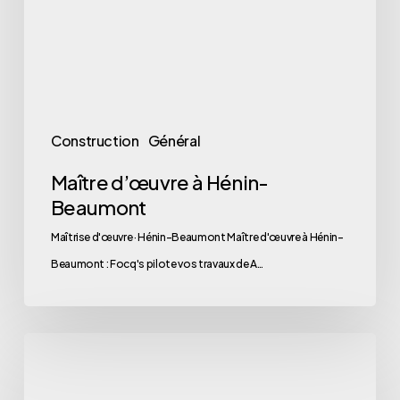
Construction
Général
Maître d’œuvre à Hénin-
Beaumont
Maîtrise d'œuvre · Hénin-Beaumont Maître d'œuvre à Hénin-
Beaumont : Focq's pilote vos travaux de A…
Maître
d’œuvre
à