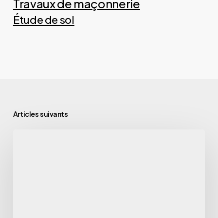
Travaux de maçonnerie
Étude de sol
Articles suivants
Maître
d’œuvre
à
Béthune