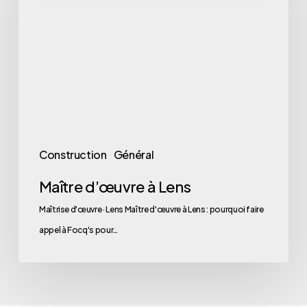
Lens
Construction
Général
Maître d’œuvre à Lens
Maîtrise d'œuvre · Lens Maître d'œuvre à Lens : pourquoi faire
appel à Focq's pour…