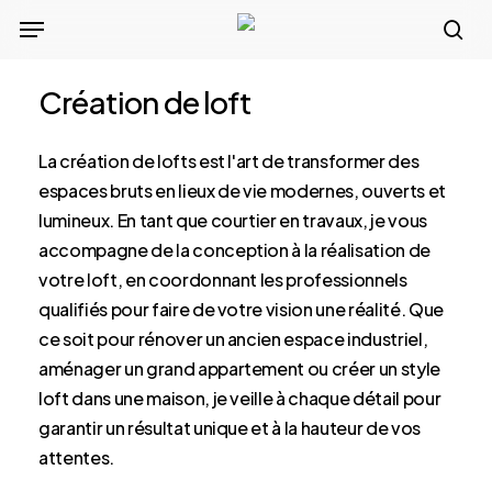
Skip
Menu
to
sea
main
Création de loft
content
La création de lofts est l'art de transformer des
espaces bruts en lieux de vie modernes, ouverts et
lumineux. En tant que courtier en travaux, je vous
accompagne de la conception à la réalisation de
votre loft, en coordonnant les professionnels
qualifiés pour faire de votre vision une réalité. Que
ce soit pour rénover un ancien espace industriel,
aménager un grand appartement ou créer un style
loft dans une maison, je veille à chaque détail pour
garantir un résultat unique et à la hauteur de vos
attentes.