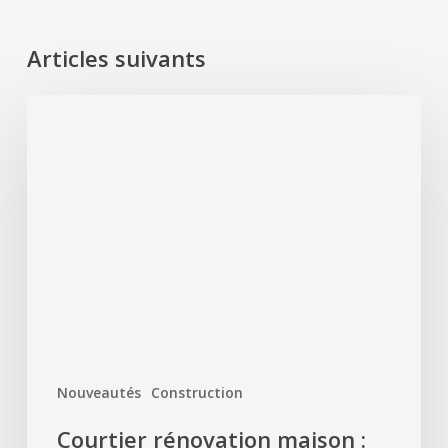
Articles suivants
Courtier
rénovation
maison
:
Pourquoi
choisir
FOCQ’S
pour
vos
travaux
?
Nouveautés
Construction
Courtier rénovation maison :