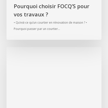
Pourquoi choisir FOCQ’S pour
vos travaux ?
• Qu’est-ce qu’un courtier en rénovation de maison ? •
Pourquoi passer par un courtier…
Maitre
d’oeuvre
dans
le
Pas-
de-
Calais
:
Pourquoi
choisir