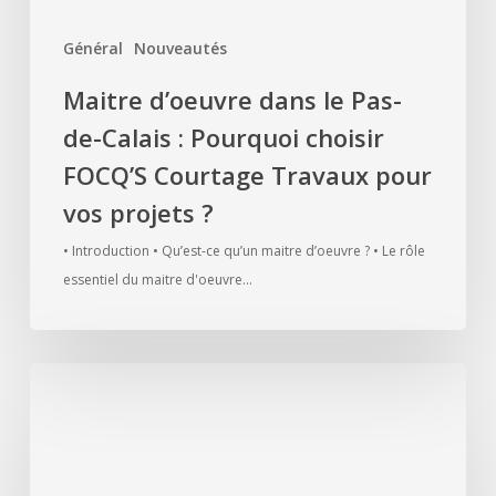
FOCQ’S
Général
Nouveautés
Courtage
Travaux
Maitre d’oeuvre dans le Pas-
pour
de-Calais : Pourquoi choisir
vos
projets
FOCQ’S Courtage Travaux pour
?
vos projets ?
• Introduction • Qu’est-ce qu’un maitre d’oeuvre ? • Le rôle
essentiel du maitre d'oeuvre…
Courtier
travaux
à
Lens,
Focq’s