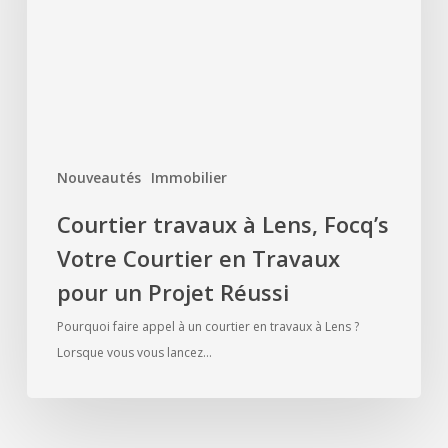
Votre
Courtier
en
Travaux
pour
un
Nouveautés
Immobilier
Projet
Réussi
Courtier travaux à Lens, Focq’s
Votre Courtier en Travaux
pour un Projet Réussi
Pourquoi faire appel à un courtier en travaux à Lens ?
Lorsque vous vous lancez…