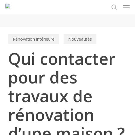
Men
Skip
to
search
main
content
Rénovation intérieure
Nouveautés
Qui contacter
pour des
travaux de
rénovation
d’une maison ?