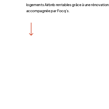
logements Airbnb rentables grâce à une rénovatio
accompagnée par Focq’s.
Navigate to the next section